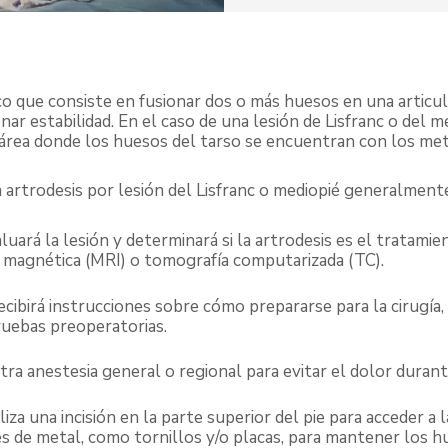
o que consiste en fusionar dos o más huesos en una articula
r estabilidad. En el caso de una lesión de Lisfranc o del med
el área donde los huesos del tarso se encuentran con los met
 artrodesis por lesión del Lisfranc o mediopié generalmente
aluará la lesión y determinará si la artrodesis es el tratam
a magnética (MRI) o tomografía computarizada (TC).
recibirá instrucciones sobre cómo prepararse para la cirugía
ruebas preoperatorias.
stra anestesia general o regional para evitar el dolor duran
iza una incisión en la parte superior del pie para acceder a l
es de metal, como tornillos y/o placas, para mantener los h