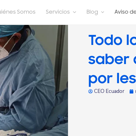
uiénes Somos
Servicios
Blog
Aviso d
Todo l
saber 
por les
CEO Ecuador