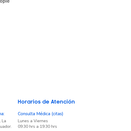
iopié
Horarios de Atención
na:
Consulta Médica (citas)
l La
Lunes a Viernes
cuador.
09:30 hrs a 19:30 hrs