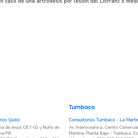
n caso de una artrodesis por lesión del Lisfranc o med
Tumbaco
ios Quito:
Consultorios Tumbaco - La Marti
ana de Jesús OE7-02 y Nuño de
Av. Interoceánica, Centro Comercia
a P.B.
Martina, Planta Baja – Tumbaco, E