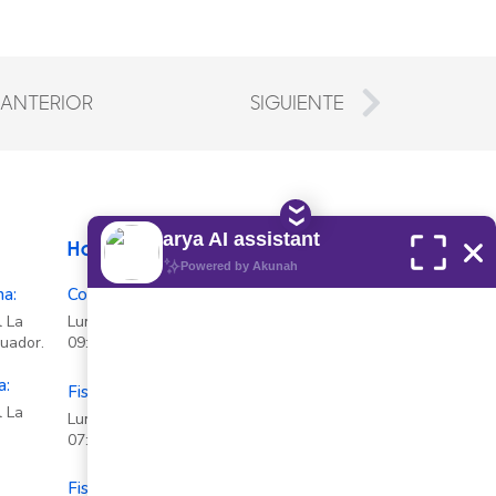
rev
Next
ANTERIOR
SIGUIENTE
❮❮
arya AI assistant
Horarios de Atención
Powered by Akunah
na:
Consulta Médica (citas)
l La
Lunes a Viernes
cuador.
09:30 hrs a 19:30 hrs
a:
Fisioterapia Quito
l La
Lunes a Viernes
07:00 hrs a 19:00 hrs
Fisioterapia Quito