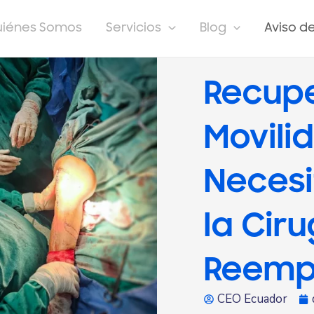
uiénes Somos
Servicios
Blog
Aviso d
Recup
Movili
Necesi
la Cir
Reempl
CEO Ecuador